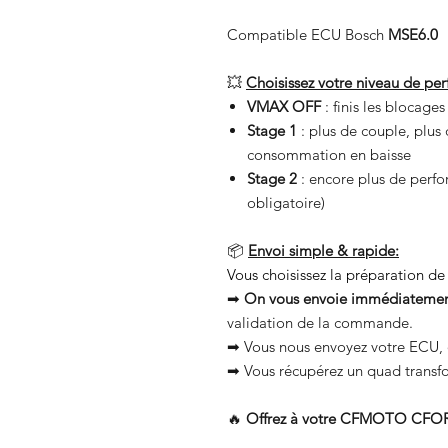
Compatible ECU Bosch
MSE6.0
💥
Choisissez votre niveau de pe
VMAX OFF
: finis les blocage
Stage 1
: plus de couple, plus 
consommation en baisse
Stage 2
: encore plus de perf
obligatoire)
📦
Envoi simple & rapide:
Vous choisissez la préparation de
➡
On vous envoie immédiatement
validation de la commande.
➡ Vous nous envoyez votre ECU, 
➡ Vous récupérez un quad transf
🔥
Offrez à votre CFMOTO CFORC