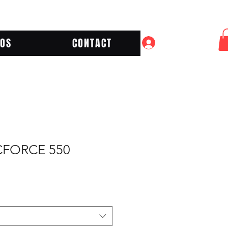
POS
CONTACT
Se connecter
FORCE 550
ix
omotionnel