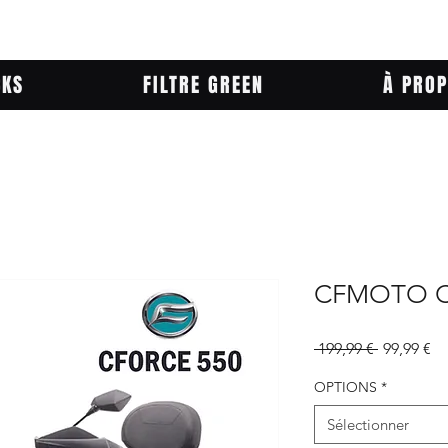
CKS
FILTRE GREEN
À PRO
CFMOTO C
Prix
Pr
 199,99 € 
99,99 €
original
pr
OPTIONS
*
Sélectionner