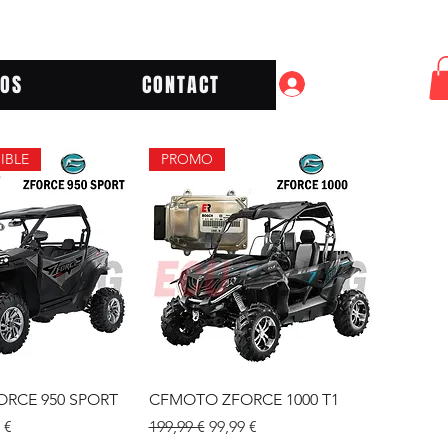
POS
CONTACT
Se connecter
IBLE
PROMO
çu rapide
Aperçu rapide
RCE 950 SPORT
CFMOTO ZFORCE 1000 T1
 promotionnel
Prix original
Prix promotionnel
 €
199,99 €
99,99 €