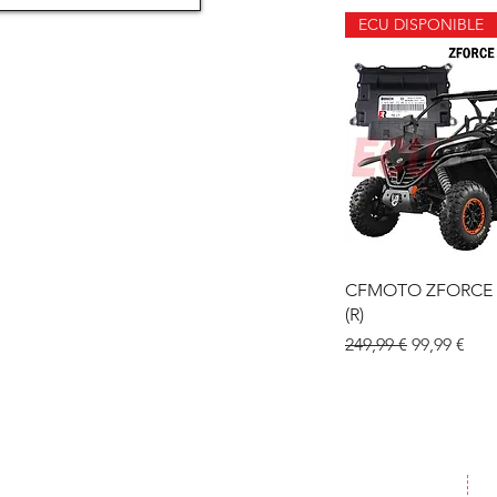
ECU DISPONIBLE
Aperçu ra
CFMOTO ZFORCE 
(R)
Prix original
Prix promo
249,99 €
99,99 €
Boutique