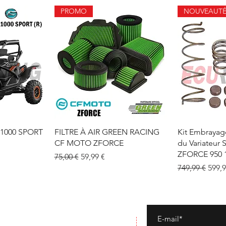
PROMO
NOUVEAUT
pide
Aperçu rapide
Aper
1000 SPORT
FILTRE À AIR GREEN RACING
Kit Embrayage
CF MOTO ZFORCE
du Variateu
ZFORCE 950 
tionnel
Prix original
Prix promotionnel
75,00 €
59,99 €
Prix original
Prix
749,99 €
599,9
HORAIRES D'OUVERTURE