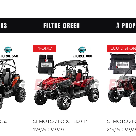
CKS
FILTRE GREEN
À PRO
PROMO
ECU DISPON
pide
Aperçu rapide
Aper
550
CFMOTO ZFORCE 800 T1
CFMOTO ZFO
tionnel
Prix original
Prix promotionnel
Prix original
Prix
199,99 €
99,99 €
249,99 €
99,99