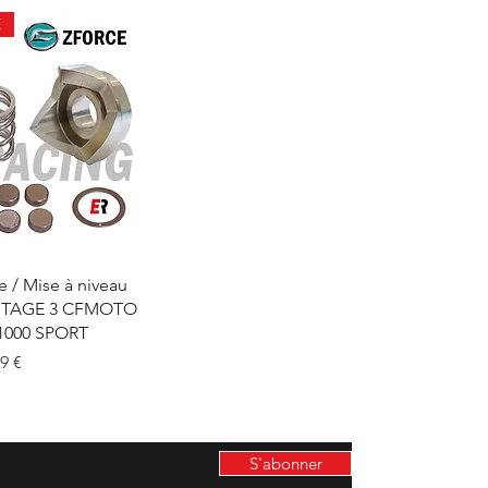
É
çu rapide
 / Mise à niveau
r STAGE 3 CFMOTO
1000 SPORT
 promotionnel
9 €
S'abonner