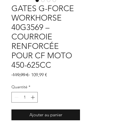
GATES G-FORCE
WORKHORSE
40G3569 –
COURROIE
RENFORCÉE
POUR CF MOTO
450-625CC
Prix
Prix
 119,99 € 
109,99 €
original
promotionnel
Quantité
*
Ajouter au panier