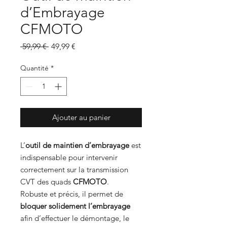
d’Embrayage
CFMOTO
Prix
Prix
 59,99 € 
49,99 €
original
promotionnel
Quantité
*
Ajouter au panier
L’
outil de maintien d’embrayage
est
indispensable pour intervenir
correctement sur la transmission
CVT des quads
CFMOTO
.
Robuste et précis, il permet de
bloquer solidement l’embrayage
afin d’effectuer le démontage, le